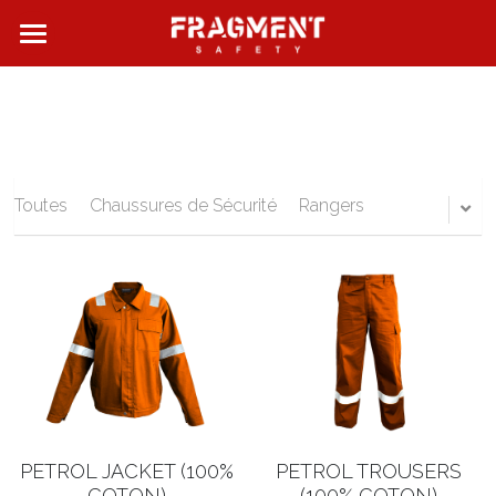
FRAGMENT SAFETY
QUI SOMMES NOUS ?
NOS PRODUITS
Toutes
Chaussures de Sécurité
Rangers
NOS BOUTIQUES
CONTACT
Rechercher
Français
Français
PETROL JACKET (100%
PETROL TROUSERS
English
COTON)
(100% COTON)