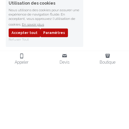
Utilisation des cookies
Nous utilisons des cookies pour assurer une
expérience de navigation fluide. En
acceptant, vous approuvez l'utilisation de
cookies.
En savoir plus
Accepter tout
Paramètres
Refuser Tout
Appeler
Devis
Boutique
FRAGMENT SAFETY
Fournisseur d'EPI en Afrique
Distributeur d'EPI en Afrique
Équipements de Protection
EPI POUR L'AFRIQUE
CONTACT
Chaussures de sécurité
 & EPI
+33 (0)6 32 80 75 10
Vendeur EPI aux normes CE
contact@
fragmentsafety.com
Vêtements
 Miniers & Pétrole