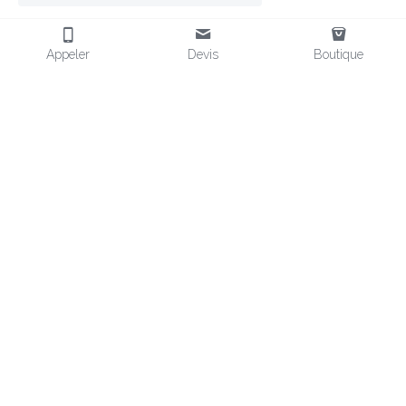
Appeler
Devis
Boutique
FRAGMENT SAFETY
Fournisseur d'EPI en Afrique
Distributeur d'EPI en Afrique
Équipements de Protection
EPI POUR L'AFRIQUE
CONTACT
Chaussures de sécurité
 & EPI
+33 (0)6 32 80 75 10
Vendeur EPI aux normes CE
contact@
fragmentsafety.com
Vêtements
 Miniers & Pétrole
Nos Boutiques