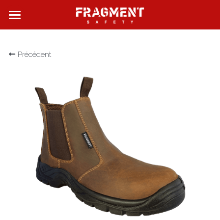
FRAGMENT SAFETY
Précédent
QUI SOMMES NOUS ?
NOS PRODUITS
NOS BOUTIQUES
CONTACT
Rechercher
Français
Français
English