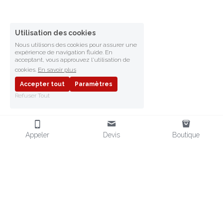
Utilisation des cookies
Nous utilisons des cookies pour assurer une
expérience de navigation fluide. En
acceptant, vous approuvez l'utilisation de
cookies.
En savoir plus
Accepter tout
Paramètres
Refuser Tout
Appeler
Devis
Boutique
FRAGMENT SAFETY
Fournisseur d'EPI en Afrique
Distributeur d'EPI en Afrique
Équipements de Protection
EPI POUR L'AFRIQUE
CONTACT