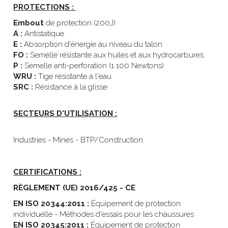
PROTECTIONS : 
Embout
 de protection (200J)
A :
 Antistatique
E :
 Absorption d'énergie au niveau du talon
FO :
 Semelle résistante aux huiles et aux hydrocarbures
P :
 Semelle anti-perforation (1 100 Newtons)
WRU :
 Tige résistante à l'eau
SRC :
 Résistance à la glisse
SECTEURS D'UTILISATION :
Industries - Mines - BTP/Construction
CERTIFICATIONS :
RÈGLEMENT (UE) 2016/425 - CE
EN ISO 20344:2011
:
 Équipement de protection 
individuelle - Méthodes d'essais pour les chaussures
EN ISO 20345:2011
:
 Équipement de protection 