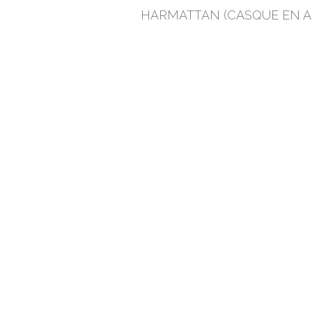
HARMATTAN (CASQUE EN A
MEZZAR (CASQUE EN HDP
STANLEY (CASQUETTE ANT
HEURT)