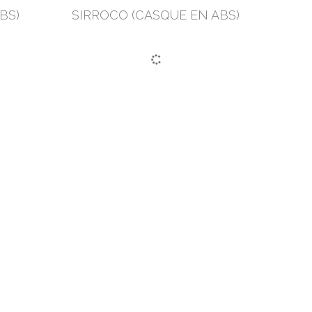
BS)
SIRROCO (CASQUE EN ABS)
E)
SIMOUN (CASQUE EN HDPE)
KIB
I-
DASHAN (VISIÈRE TRANSPARENTE)
E