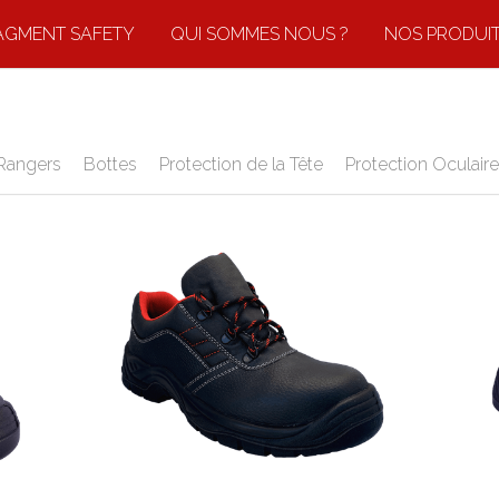
AGMENT SAFETY
QUI SOMMES NOUS ?
NOS PRODUI
Rangers
Bottes
Protection de la Tête
Protection Oculaire