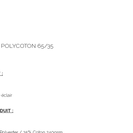
- POLYCOTON 65/35
 :
 éclair
DUIT :
Polyester / 35% Coton 240gsm