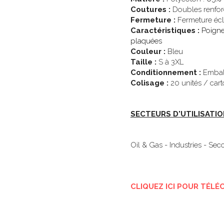
Coutures :
 Doubles renfo
Fermeture : 
Fermeture écla
Caractéristiques : 
Poignet
plaquées
Couleur :
 Bleu
Taille : 
S à 3XL
Conditionnement :
 Embal
Colisage :
 20 unités / car
SECTEURS D'UTILISATION
Oil & Gas - Industries - Se
CLIQUEZ ICI POUR TÉLÉ