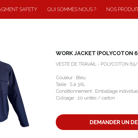
AGMENT SAFETY
QUI SOMMES NOUS ?
NOS PRODUI
WORK JACKET (POLYCOTON 6
VESTE DE TRAVAIL - POLYCOTON 65/
Couleur : Bleu
Taille : S à 3XL
Conditionnement : Emballage individue
Colisage : 20 unités / carton
DEMANDER UN DE