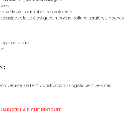
rcées
ir verticale sous rabat de protection
 ajustable, taille élastiquée, 1 poche poitrine scratch, 2 poches 
lage individuel
ton
 :
cond Oeuvre - BTP / Construction - Logistique / Services
CHARGER LA FICHE PRODUIT