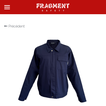
FRAGMENT SAFETY
Précédent
QUI SOMMES NOUS ?
NOS PRODUITS
NOS BOUTIQUES
CONTACT
Rechercher
Français
Français
English