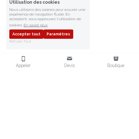
Utilisation des cookies
Nous utilisons des cookies pour assurer une
expérience de navigation fluide. En
acceptant, vous approuvez l'utilisation de
cookies.
En savoir plus
Accepter tout
Paramètres
Refuser Tout
Appeler
Devis
Boutique
FRAGMENT SAFETY
Fournisseur d'EPI en Afrique
Distributeur d'EPI en Afrique
Équipements de Protection
EPI POUR L'AFRIQUE
CONTACT
Chaussures de sécurité
 & EPI
+33 (0)6 32 80 75 10
Vendeur EPI aux normes CE
contact@
fragmentsafety.com
Vêtements
 Miniers & Pétrole