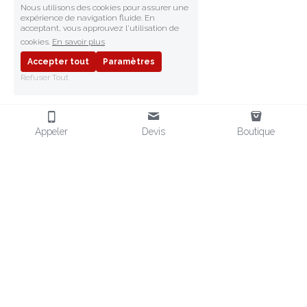
Nous utilisons des cookies pour assurer une
expérience de navigation fluide. En
acceptant, vous approuvez l'utilisation de
cookies.
En savoir plus
Accepter tout
Paramètres
Refuser Tout
Appeler
Devis
Boutique
FRAGMENT SAFETY
Fournisseur d'EPI en Afrique
Distributeur d'EPI en Afrique
Équipements de Protection
EPI POUR L'AFRIQUE
CONTACT
Chaussures de sécurité
 & EPI
+33 (0)6 32 80 75 10
Vendeur EPI aux normes CE
contact@
fragmentsafety.com
Vêtements
 Miniers & Pétrole
Nos Boutiques