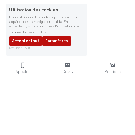
Utilisation des cookies
Nous utilisons des cookies pour assurer une
expérience de navigation fluide. En
acceptant, vous approuvez l'utilisation de
cookies.
En savoir plus
Accepter tout
Paramètres
Refuser Tout
Appeler
Devis
Boutique
FRAGMENT SAFETY
Fournisseur d'EPI en Afrique
Distributeur d'EPI en Afrique
Équipements de Protection
EPI POUR L'AFRIQUE
CONTACT
Chaussures de sécurité
 & EPI
+33 (0)6 32 80 75 10
Vendeur EPI aux normes CE
contact@
fragmentsafety.com