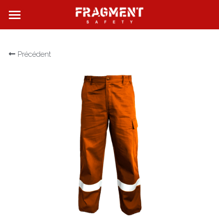
FRAGMENT SAFETY
Précédent
QUI SOMMES NOUS ?
NOS PRODUITS
NOS BOUTIQUES
CONTACT
Rechercher
Français
Français
English