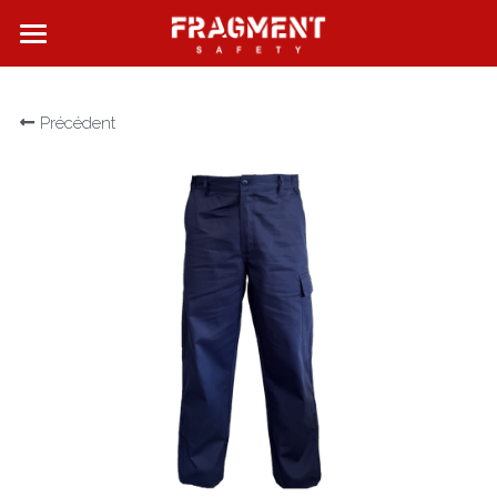
FRAGMENT SAFETY
Précédent
QUI SOMMES NOUS ?
NOS PRODUITS
NOS BOUTIQUES
CONTACT
Rechercher
Français
Français
English