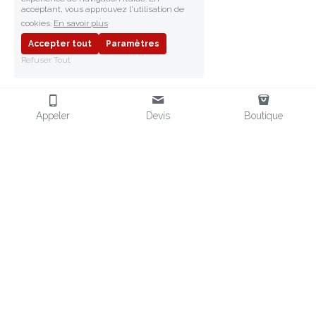
acceptant, vous approuvez l'utilisation de
cookies.
En savoir plus
Accepter tout
Paramètres
Refuser Tout
Appeler
Devis
Boutique
FRAGMENT SAFETY
Fournisseur d'EPI en Afrique
Distributeur d'EPI en Afrique
Équipements de Protection
EPI POUR L'AFRIQUE
CONTACT
Chaussures de sécurité
 & EPI
+33 (0)6 32 80 75 10
Vendeur EPI aux normes CE
contact@
fragmentsafety.com
Vêtements
 Miniers & Pétrole
Nos Boutiques