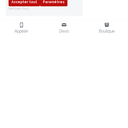
Accepter tout
Paramètres
Refuser Tout
Appeler
Devis
Boutique
FRAGMENT SAFETY
Fournisseur d'EPI en Afrique
Distributeur d'EPI en Afrique
Équipements de Protection
EPI POUR L'AFRIQUE
CONTACT
Chaussures de sécurité
 & EPI
+33 (0)6 32 80 75 10
Vendeur EPI aux normes CE
contact@
fragmentsafety.com
Vêtements
 Miniers & Pétrole
Nos Boutiques