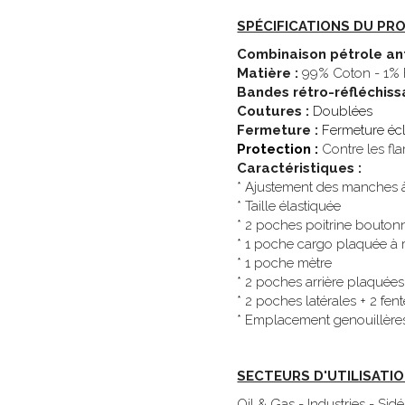
SPÉCIFICATIONS DU PRO
Combinaison pétrole a
Matière :
 99% Coton - 1% 
Bandes rétro-réfléchissa
Coutures : 
Doublées
Fermeture : 
Fermeture écl
Protection :
Contre les fla
Caractéristiques : 
* Ajustement des manches 
* Taille élastiquée 
* 2 poches poitrine boutonn
* 1 poche cargo plaquée à 
* 1 poche mètre 
* 2 poches arrière plaquées
* 2 poches latérales + 2 fe
* Emplacement genouillère
SECTEURS D'UTILISATIO