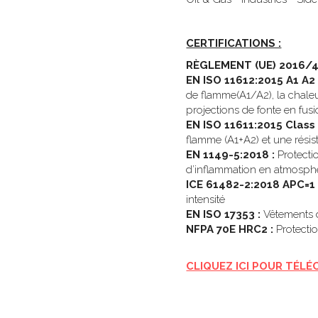
Oil & Gas - Industries - Sid
CERTIFICATIONS :
RÈGLEMENT (UE) 2016/4
EN ISO 11612:2015 A1 A2 
de flamme(A1/A2), la chaleur
projections de fonte en fusi
EN ISO 11611:2015 Class 
flamme (A1+A2) et une résis
EN 1149-5:2018 :
 Protecti
d’inflammation en atmosphè
ICE 61482-2:2018 APC=1 
intensité 
EN ISO 17353 : 
Vêtements d
NFPA 70E HRC2 :
 Protecti
CLIQUEZ ICI POUR TÉLÉ