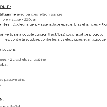
DUIT :
ntiflamme
 avec bandes réfléchissantes
Fibre viscose - 220gsm
ntes : 
Couleur argent – assemblage épaule, bras et jambes – 5 
air verticale à double curseur (haut/bas) sous rabat de protection
mmes, contre la soudure, contre les arcs électriques et antistatique 
à boutons 
ées + 2 crochets sur poitrine 
rabat 
 
ntes passe-mains 
s 
N :