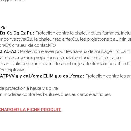
érurgie/Métal
25 
B1 C1 D3 E3 F1 : 
Protection contre la chaleur et les flammes, inclu
 convective(B1), la chaleur radiante(C1), les projections d’aluminium
on(E3),chaleur de contact(F1) 
2 A1+A2 :
 Protection élevée pour les travaux de soudage, incluant 
tance accrue aux projections de métal en fusion et à la chaleur 
on antistatique pour prévenir les décharges électrostatiques et réduir
re explosive 
ATPVV 9,7 cal/cm2 ELIM 9,0 cal/cm2 :
 Protection contre les ar
e protection à haute visibilité 
on modérée contre les brûlures dues aux arcs électriques 
CHARGER LA FICHE PRODUIT