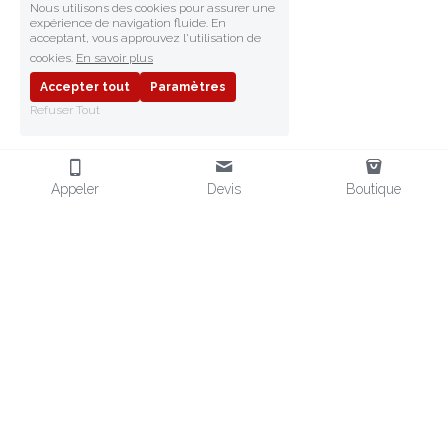
Nous utilisons des cookies pour assurer une
expérience de navigation fluide. En
acceptant, vous approuvez l'utilisation de
cookies.
En savoir plus
Accepter tout
Paramètres
Refuser Tout
Appeler
Devis
Boutique
FRAGMENT SAFETY
Fournisseur d'EPI en Afrique
Distributeur d'EPI en Afrique
Équipements de Protection
EPI POUR L'AFRIQUE
CONTACT
Chaussures de sécurité
 & EPI
+33 (0)6 32 80 75 10
Vendeur EPI aux normes CE
contact@
fragmentsafety.com
Vêtements
 Miniers & Pétrole
Nos Boutiques