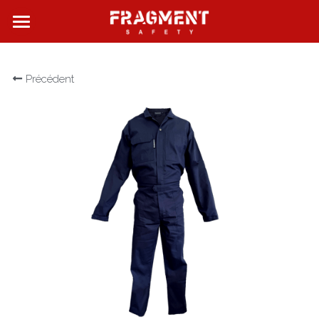
FRAGMENT SAFETY
Précédent
QUI SOMMES NOUS ?
NOS PRODUITS
NOS BOUTIQUES
CONTACT
Rechercher
Français
Français
English